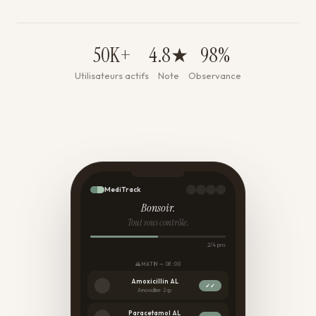
50K+
4.8★
98%
Utilisateurs actifs
Note
Observance
MediTrack
Bonsoir.
Tout sous contrôle.
2/4 pris
🌄 MATIN — 08:00
Amoxicillin AL
✓✓
Amoxicilline · 2 cp
Paracetamol AL