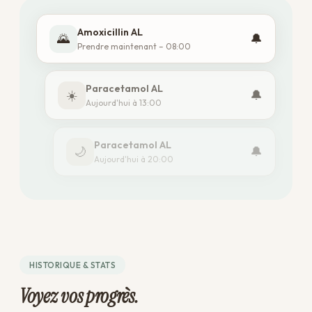
Amoxicillin AL
🌄
🔔
Prendre maintenant – 08:00
Paracetamol AL
☀️
🔔
Aujourd'hui à 13:00
Paracetamol AL
🌙
🔔
Aujourd'hui à 20:00
HISTORIQUE & STATS
Voyez vos progrès.