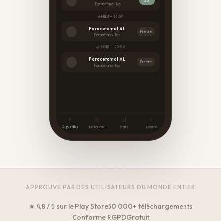
✓✓
Paracétamol · 1 cp
☀️ MIDI — 13:00
Paracetamol AL
Prendre
Paracétamol · 1 cp
🌙 SOIR — 20:00
Paracetamol AL
Prendre
Paracétamol · 1 cp
💊
📅
📊
+
Aujourd'hui
Historique
Stats
Ajouter
APPROUVÉ PAR DES UTILISATEURS DU MONDE ENTIER
★ 4,8 / 5 sur le Play Store
50 000+ téléchargements
Conforme RGPD
Gratuit